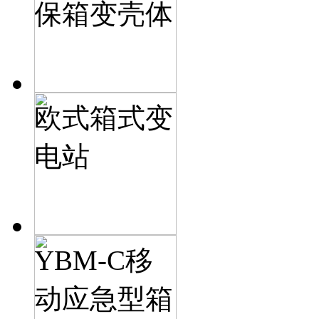
保箱变壳体
欧式箱式变
电站
YBM-C移
动应急型箱