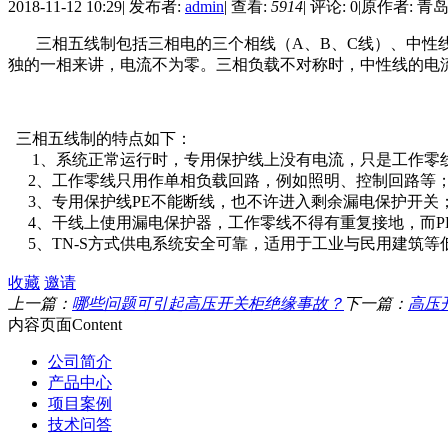
2018-11-12 10:29
|
发布者:
admin
|
查看:
5914
|
评论: 0
|
原作者: 
三相五线制包括三相电的三个相线（A、B、C线）、中性
独的一相来讲，电流不为零。三相负载不对称时，中性线的电
三相五线制的特点如下：
1、系统正常运行时，专用保护线上没有电流，只是工作零线
2、工作零线只用作单相负载回路，例如照明、控制回路等
3、专用保护线PE不能断线，也不许进入剩余漏电保护开关
4、干线上使用漏电保护器，工作零线不得有重复接地，而PE
5、TN-S方式供电系统安全可靠，适用于工业与民用建筑等
收藏
邀请
上一篇：
哪些问题可引起高压开关柜绝缘事故？
下一篇：
高压
内容页面
Content
公司简介
产品中心
项目案例
技术问答